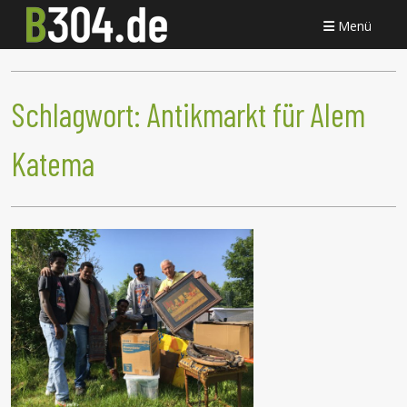
Menü
Schlagwort:
Antikmarkt für Alem
Katema