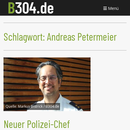
Menü
Schlagwort:
Andreas Petermeier
Quelle:
Markus Bistrick / B304.de
Neuer Polizei-Chef