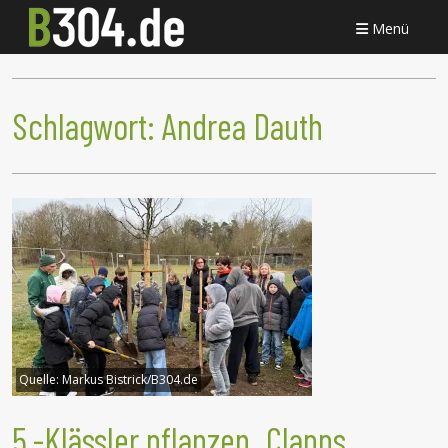
Menü
Schlagwort:
Andrea Dauth
Quelle:
Markus Bistrick/B304.de
5.-Klässler pflanzen „Clapps