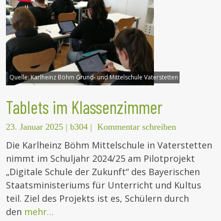
Quelle:
Karlheinz Böhm Grund- und Mittelschule Vaterstetten
Tablets im Klassenzimmer
23. Januar 2025
|
b304
|
Kommentar schreiben
Die Karlheinz Böhm Mittelschule in Vaterstetten
nimmt im Schuljahr 2024/25 am Pilotprojekt
„Digitale Schule der Zukunft“ des Bayerischen
Staatsministeriums für Unterricht und Kultus
teil. Ziel des Projekts ist es, Schülern durch
den
mehr…