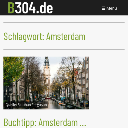
Menü
Schlagwort:
Amsterdam
Quelle:
Siobhan Ferguson
Buchtipp: Amsterdam …