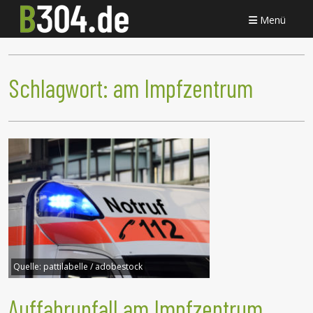
Menü
Schlagwort:
am Impfzentrum
Quelle:
pattilabelle / adobestock
Auffahrunfall am Impfzentrum