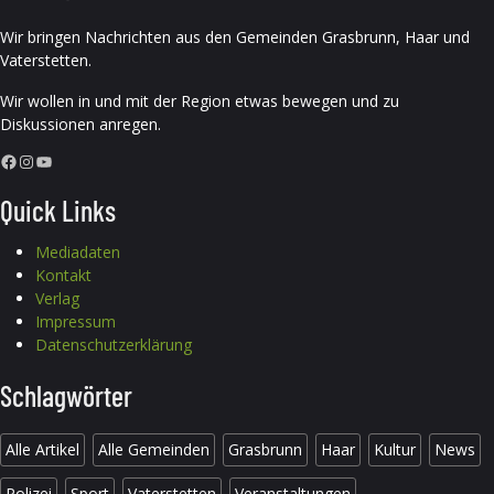
Wir bringen Nachrichten aus den Gemeinden Grasbrunn, Haar und
Vaterstetten.
Wir wollen in und mit der Region etwas bewegen und zu
Diskussionen anregen.
Facebook
Instagram
YouTube
Quick Links
Mediadaten
Kontakt
Verlag
Impressum
Datenschutzerklärung
Schlagwörter
Alle Artikel
Alle Gemeinden
Grasbrunn
Haar
Kultur
News
Polizei
Sport
Vaterstetten
Veranstaltungen