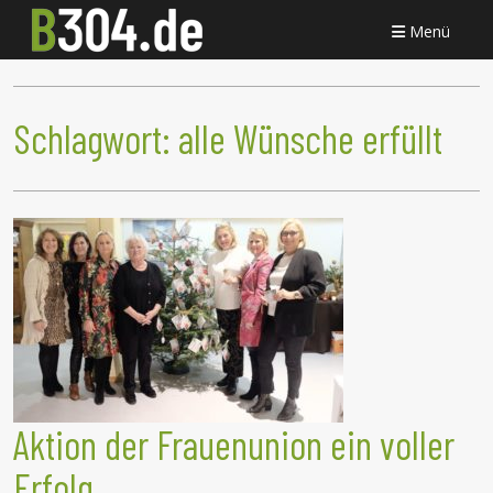
Menü
Schlagwort:
alle Wünsche erfüllt
Aktion der Frauenunion ein voller
Erfolg