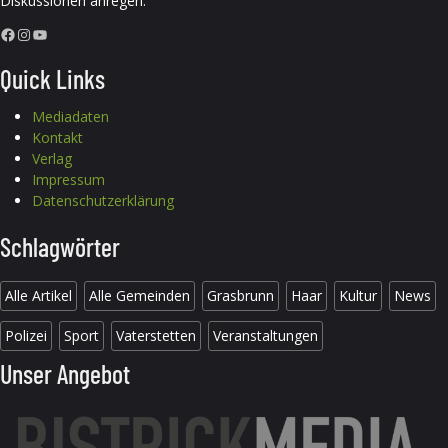
Diskussionen anregen.
Facebook
Instagram
YouTube
Quick Links
Mediadaten
Kontakt
Verlag
Impressum
Datenschutzerklärung
Schlagwörter
Alle Artikel
Alle Gemeinden
Grasbrunn
Haar
Kultur
News
Polizei
Sport
Vaterstetten
Veranstaltungen
Unser Angebot