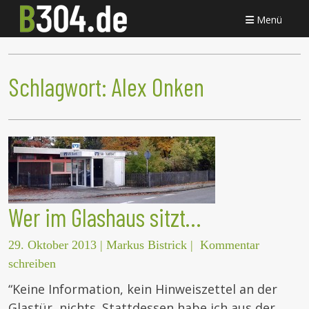
Menü
Schlagwort:
Alex Onken
Wer im Glashaus sitzt…
29. Oktober 2013
|
Markus Bistrick
|
Kommentar
schreiben
“Keine Information, kein Hinweiszettel an der
Glastür, nichts. Stattdessen habe ich aus der