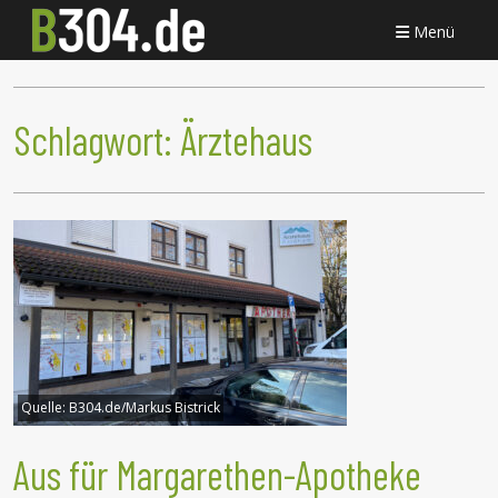
Menü
Schlagwort:
Ärztehaus
Quelle:
B304.de/Markus Bistrick
Aus für Margarethen-Apotheke