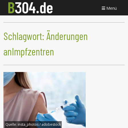
Menü
Schlagwort:
Änderungen
anImpfzentren
Quelle:
insta_photos / adobestock