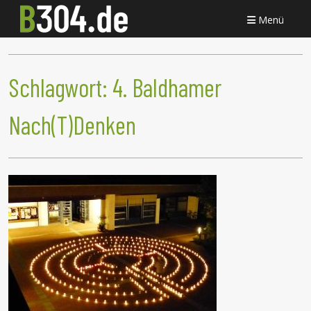
Menü
Schlagwort:
4. Baldhamer
Nach(T)Denken