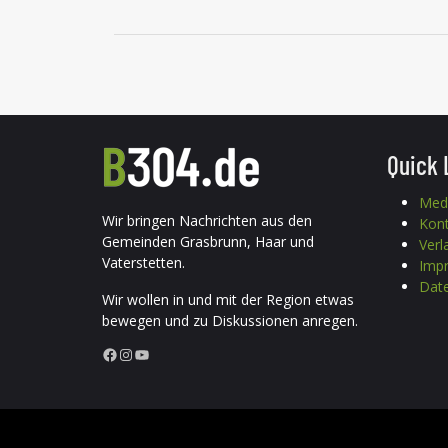
Quick 
Med
Wir bringen Nachrichten aus den
Kon
Gemeinden Grasbrunn, Haar und
Verl
Vaterstetten.
Imp
Date
Wir wollen in und mit der Region etwas
bewegen und zu Diskussionen anregen.
Facebook
Instagram
YouTube