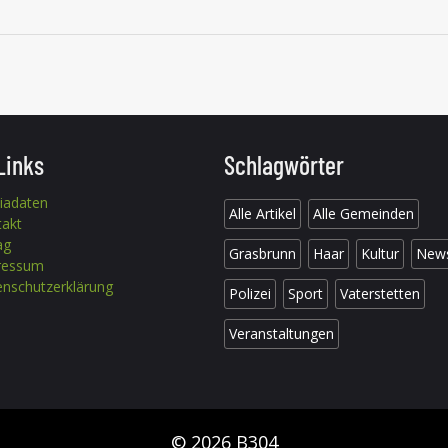
Links
Schlagwörter
iadaten
Alle Artikel
Alle Gemeinden
takt
ag
Grasbrunn
Haar
Kultur
New
ressum
nschutzerklärung
Polizei
Sport
Vaterstetten
Veranstaltungen
© 2026 B304