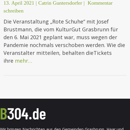
13. April 2021
|
Catrin Guntersdorfer
|
Kommentar
schreiben
Die Veranstaltung „Rote Schuhe“ mit Josef
Brustmann, die vom KulturGut Grasbrunn für
den 6. Mai 2021 geplant war, muss wegen der
Pandemie nochmals verschoben werden. Wie die
Veranstalter mitteilen, behalten dieTickets
ihre
mehr…
Wir bringen Nachrichten aus den Gemeinden Grasbrunn, Haar und