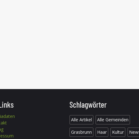
Links
Schlagwörter
iadaten
Alle Artikel
Alle Gemeinden
takt
ag
Grasbrunn
Haar
Kultur
New
ressum