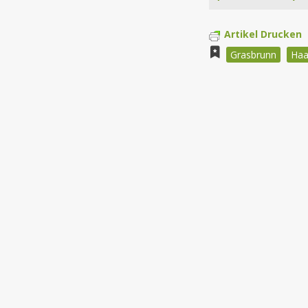
Artikel Drucken
Grasbrunn
Haa
Beitragsnav