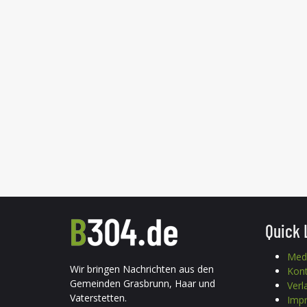
Quick 
Med
Wir bringen Nachrichten aus den
Kon
Gemeinden Grasbrunn, Haar und
Verl
Vaterstetten.
Imp