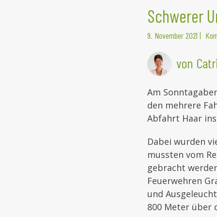
Schwerer Un
9. November 2021
|
Kom
von Catr
Am Sonntagabend
den mehrere Fah
Abfahrt Haar ins
Dabei wurden vi
mussten vom Ret
gebracht werden.
Feuerwehren Gra
und Ausgeleucht
800 Meter über d