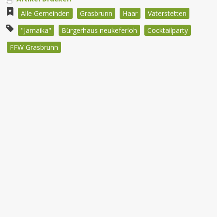
Alle Gemeinden
Grasbrunn
Haar
Vaterstetten
"Jamaika"
Bürgerhaus neukeferloh
Cocktailparty
FFW Grasbrunn
Beitragsnavigation