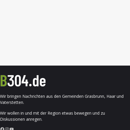
Wir bringen Nachrichten aus den Gemeinden Grasbrunn, Haar und
Vaterstetten.
Wir wollen in und mit der Region etwas bewegen und zu
Diskussionen anregen.
Facebook
Instagram
YouTube