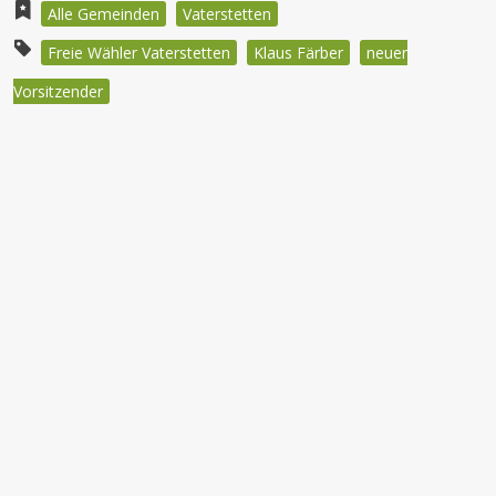
Alle Gemeinden
Vaterstetten
Freie Wähler Vaterstetten
Klaus Färber
neuer
Vorsitzender
Beitragsnavigation