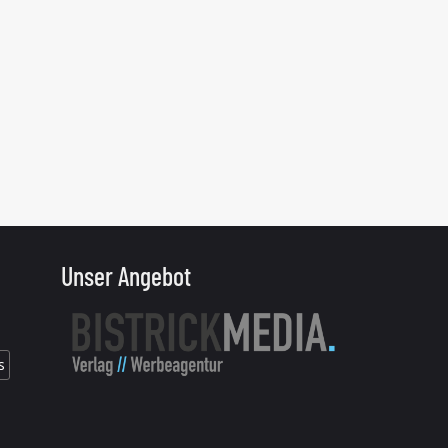
Unser Angebot
s