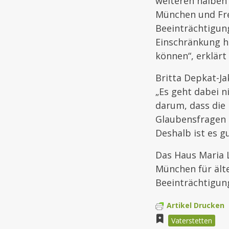
weiteren halben 
München und Frei
Beeinträchtigung
Einschränkung h
können“, erklärt
Britta Depkat-Ja
„Es geht dabei n
darum, dass die
Glaubensfragen 
Deshalb ist es gu
Das Haus Maria L
München für ält
Beeinträchtigun
Artikel Drucken
Vaterstetten