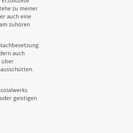
r Erzdiözese
stehe zu meiner
er auch eine
sam zuhören
 Nachbesetzung.
ndern auch
 über
 ausschütten.
sozialwerks
oder geistigen