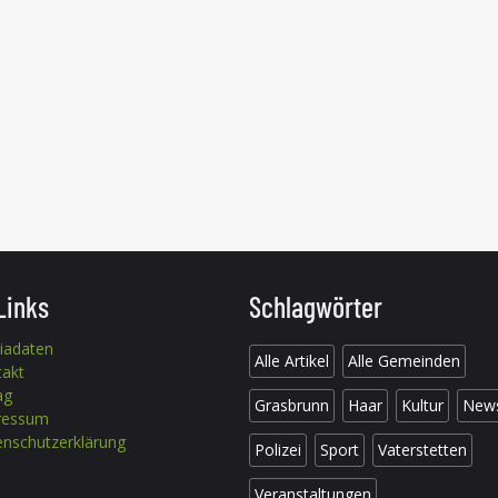
Links
Schlagwörter
iadaten
Alle Artikel
Alle Gemeinden
takt
ag
Grasbrunn
Haar
Kultur
New
ressum
nschutzerklärung
Polizei
Sport
Vaterstetten
Veranstaltungen