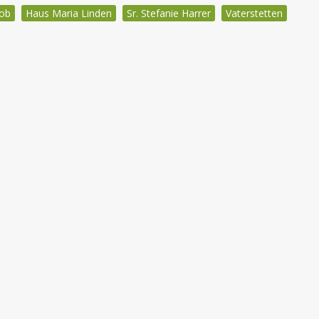
kob
Haus Maria Linden
Sr. Stefanie Harrer
Vaterstetten
igation