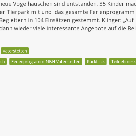
 neue Vogelhäuschen sind entstanden, 35 Kinder ma
er Tierpark mit und das gesamte Ferienprogramm 
egleitern in 104 Einsätzen gestemmt. Klinger: „Auf i
dann wieder viele interessante Angebote auf die Bein
Vaterstetten
ich
Ferienprogramm NBH Vaterstetten
Rückblick
Teilnehmerz
igation