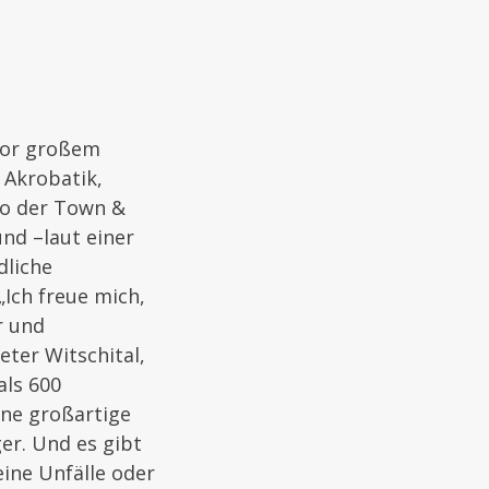
vor großem
 Akrobatik,
ro der Town &
und –laut einer
dliche
Ich freue mich,
r und
eter Witschital,
als 600
ne großartige
er. Und es gibt
ine Unfälle oder