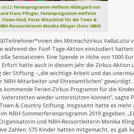
s (v.l.): Ferienprogramm-Helferin Hildegard von
and Franz Pfluger, Ferienprogramm-Helferin
, Clown-Kind, Peter Witschital für die Town &
NBH-Ressortleiterin Monika Klinger (Foto: NBH)
e 50Teilnehmer*innen des Mitmachzirkus VaBaLutsi 
e während der Fünf-Tage-Aktion einstudiert hatten:
roße Sensationen. Eine Spende in Höhe von 1000 Eu
 Erfurt hatte auch in diesem Jahr die Zirkus-Aktion 
 der Stiftung –„die wichtige Arbeit und das unermü
r NBH-Mitarbeiter und Ehrenamtlichen“ gewürdigt. „
as kommende Ferien-Zirkus-Programm für die Kinde
 Vaterstetten wieder unterstützen können“, sagte P
Town & Country Stiftung. Insgesamt hatte es mehr 
im NBH-Sommerferienprogramm 2019 gegeben. „Ei
h Organisatorin und NBH-Ressortleiterin Monika Kling
ve Zahlen: 575 Kinder hatten mitgemacht, es gab ke