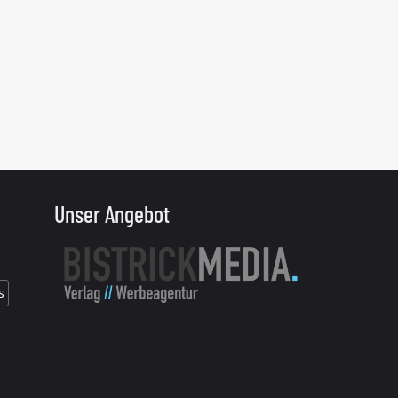
Unser Angebot
s