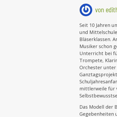
von edi
Seit 10 Jahren 
und Mittelschule
Bläserklassen. A
Musiker schon g
Unterricht bei 
Trompete, Klari
Orchester unter 
Ganztagsprojekt 
Schuljahresanfan
mittlerweile für
Selbstbewusstse
Das Modell der B
Gegebenheiten u