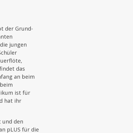
ot der Grund-
nnten
 die jungen
chüler
uerflöte,
indet das
Anfang an beim
 beim
ikum ist für
d hat ihr
t und den
an pLUS für die