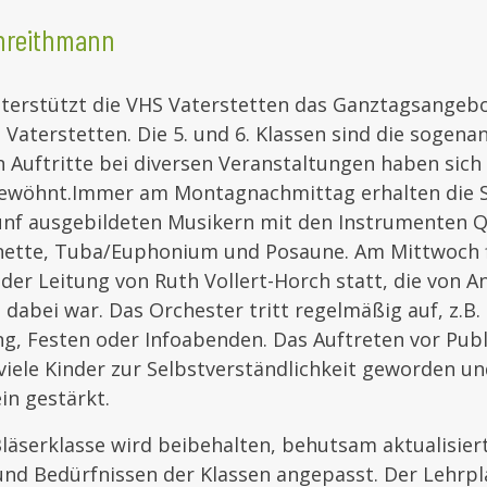
threithmann
unterstützt die VHS Vaterstetten das Ganztagsangeb
 Vaterstetten. Die 5. und 6. Klassen sind die sogena
n Auftritte bei diversen Veranstaltungen haben sich
ewöhnt.
Immer am Montagnachmittag erhalten die S
fünf ausgebildeten Musikern mit den Instrumenten Q
nette, Tuba/Euphonium und Posaune. Am Mittwoch f
der Leitung von Ruth Vollert-Horch statt, die von 
dabei war. Das Orchester tritt regelmäßig auf, z.B.
g, Festen oder Infoabenden. Das Auftreten vor Publ
 viele Kinder zur Selbstverständlichkeit geworden un
in gestärkt.
läserklasse wird beibehalten, behutsam aktualisier
nd Bedürfnissen der Klassen angepasst. Der Lehrpl