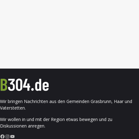
Wir bringen Nachrichten aus den Gemeinden Grasbrunn, Haar und
Vaterstetten.
Wir wollen in und mit der Region etwas bewegen und zu
Diskussionen anregen.
Facebook
Instagram
YouTube