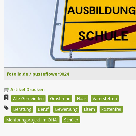
fotolia.de / pusteflower9024
Artikel Drucken
Alle Gemeinden
Grasbrunn
Haar
Vaterstetten
Beratung
Beruf
Bewerbung
Eltern
kostenfrei
Mentoringprojekt im OHA!
Schüler