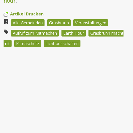
hour
.
Artikel Drucken
Alle Gemeinden
Grasbrunn
Veranstaltungen
Aufruf zum Mitmachen
Earth Hour
Grasbrunn macht
mit
Klimaschutz
Licht ausschalten
Beitragsnavigation