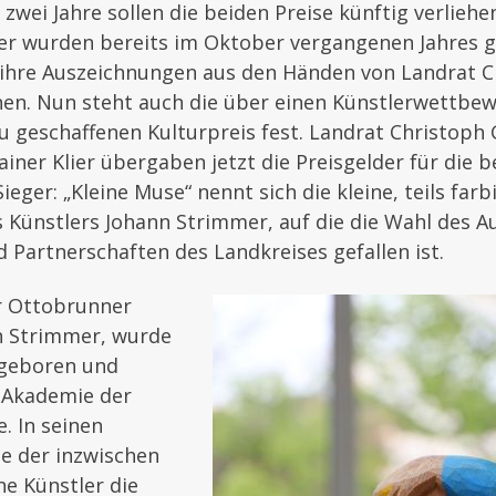
 zwei Jahre sollen die beiden Preise künftig verlieh
ger wurden bereits im Oktober vergangenen Jahres g
 ihre Auszeichnungen aus den Händen von Landrat C
n. Nun steht auch die über einen Künstlerwettbe
 geschaffenen Kulturpreis fest. Landrat Christoph
ainer Klier übergaben jetzt die Preisgelder für die 
eger: „Kleine Muse“ nennt sich die kleine, teils farb
 Künstlers Johann Strimmer, auf die die Wahl des A
d Partnerschaften des Landkreises gefallen ist.
er Ottobrunner
n Strimmer, wurde
 geboren und
r Akademie der
. In seinen
te der inzwischen
ne Künstler die