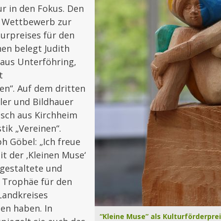
r in den Fokus. Den
m Wettbewerb zur
urpreises für den
en belegt Judith
aus Unterföhring,
t
n“. Auf dem dritten
ler und Bildhauer
ch aus Kirchheim
tik „Vereinen“.
h Göbel: „Ich freue
it der ‚Kleinen Muse‘
 gestaltete und
 Trophäe für den
Landkreises
en haben. In
“Kleine Muse” als Kulturförderprei