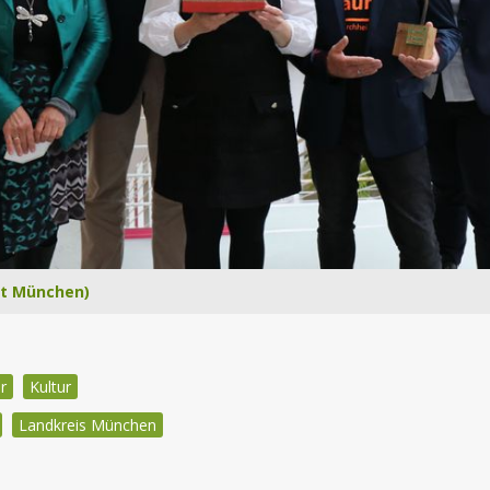
mt München)
r
Kultur
Landkreis München