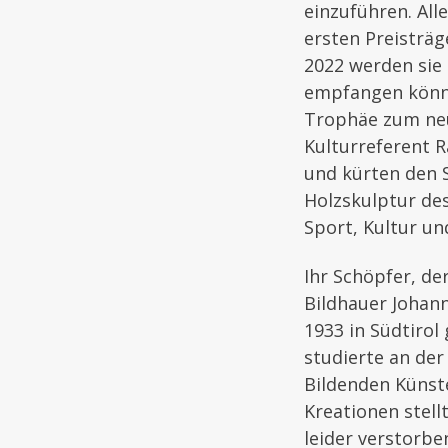
einzuführen. Alle
ersten Preisträ
2022 werden sie
empfangen könne
Trophäe zum neu
Kulturreferent R
und kürten den Si
Holzskulptur des
Sport, Kultur un
Ihr Schöpfer, d
Bildhauer Johan
1933 in Südtirol
studierte an de
Bildenden Künste
Kreationen stell
leider verstorbe