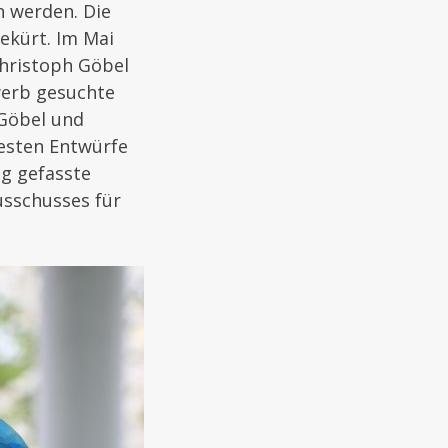
en werden. Die
ekürt. Im Mai
hristoph Göbel
werb gesuchte
 Göbel und
besten Entwürfe
ig gefasste
usschusses für