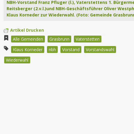
NBH-Vorstand Franz Pfluger (l.), Vaterstettens 1. Bürgerm
Reitsberger (2.v.l.)und NBH-Geschäftsführer Oliver Westpha
Klaus Korneder zur Wiederwahl. (Foto: Gemeinde Grasbrun
Artikel Drucken
Alle Gemeinden
Grasbrunn
Vaterstetten
Klaus Korneder
nbh
Vorstand
Vorstandswahl
Wiederwahl
Beitragsnavigation