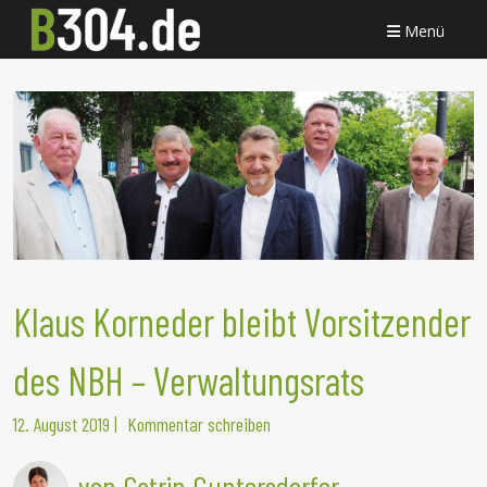
Menü
Klaus Korneder bleibt Vorsitzender
des NBH – Verwaltungsrats
12. August 2019
|
Kommentar schreiben
von Catrin Guntersdorfer