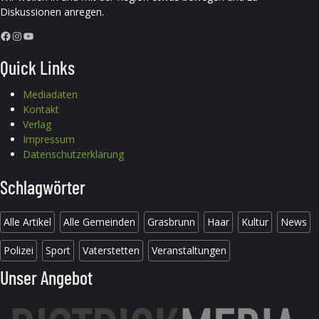
Diskussionen anregen.
Facebook
Instagram
YouTube
Quick Links
Mediadaten
Kontakt
Verlag
Impressum
Datenschutzerklärung
Schlagwörter
Alle Artikel
Alle Gemeinden
Grasbrunn
Haar
Kultur
News
Polizei
Sport
Vaterstetten
Veranstaltungen
Unser Angebot