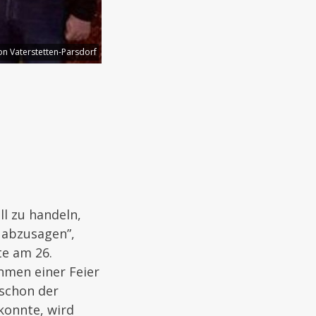
n Vaterstetten-Parsdorf
l zu handeln,
 abzusagen”,
te am 26.
hmen einer Feier
 schon der
konnte, wird