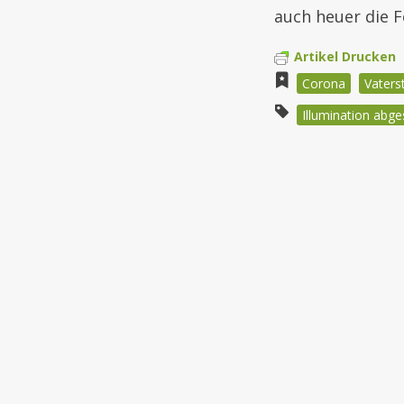
auch heuer die F
Artikel Drucken
Corona
Vaters
Illumination abge
Beitragsnav