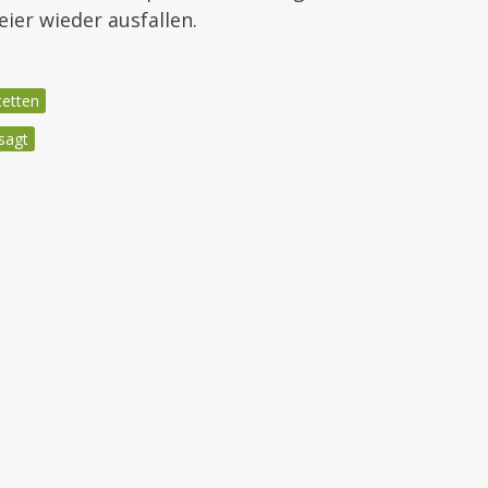
eier wieder ausfallen.
tetten
sagt
igation