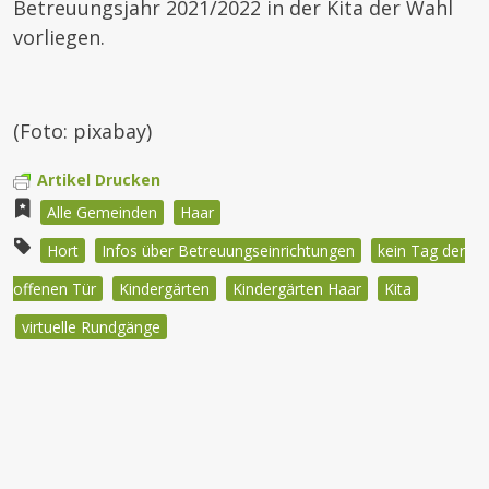
Betreuungsjahr 2021/2022 in der Kita der Wahl
vorliegen.
(Foto: pixabay)
Artikel Drucken
Alle Gemeinden
Haar
Hort
Infos über Betreuungseinrichtungen
kein Tag der
offenen Tür
Kindergärten
Kindergärten Haar
Kita
virtuelle Rundgänge
Beitragsnavigation