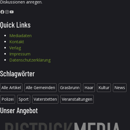
Diskussionen anregen.
Facebook
Instagram
YouTube
Quick Links
Mediadaten
Kontakt
Verlag
Impressum
Datenschutzerklärung
Schlagwörter
Alle Artikel
Alle Gemeinden
Grasbrunn
Haar
Kultur
News
Polizei
Sport
Vaterstetten
Veranstaltungen
Unser Angebot