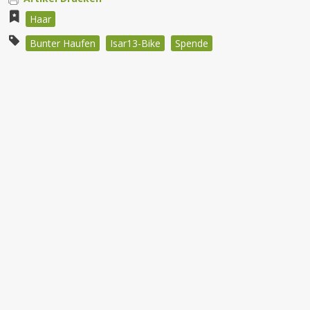
Haar
Bunter Haufen
Isar13-Bike
Spende
Beitragsnavigation