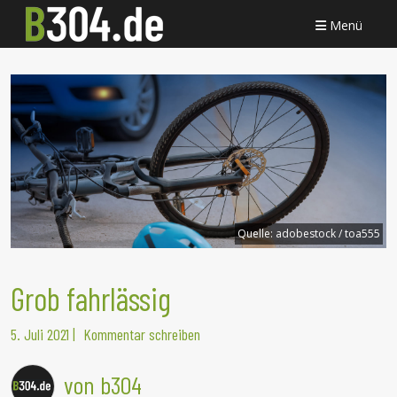
Menü
Quelle:
adobestock / toa555
Grob fahrlässig
5. Juli 2021
|
Kommentar schreiben
von b304