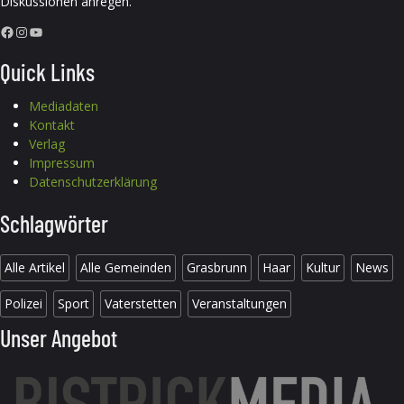
Diskussionen anregen.
Facebook
Instagram
YouTube
Quick Links
Mediadaten
Kontakt
Verlag
Impressum
Datenschutzerklärung
Schlagwörter
Alle Artikel
Alle Gemeinden
Grasbrunn
Haar
Kultur
News
Polizei
Sport
Vaterstetten
Veranstaltungen
Unser Angebot