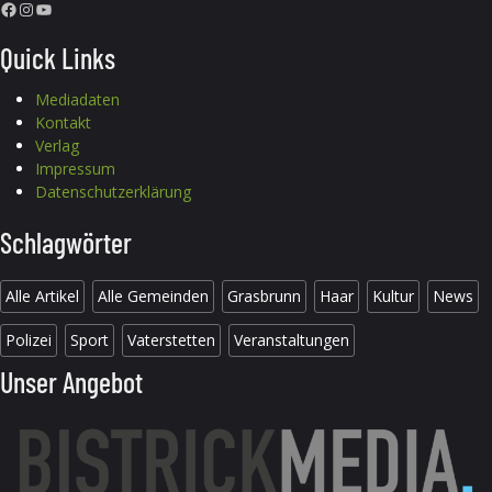
Facebook
Instagram
YouTube
Quick Links
Mediadaten
Kontakt
Verlag
Impressum
Datenschutzerklärung
Schlagwörter
Alle Artikel
Alle Gemeinden
Grasbrunn
Haar
Kultur
News
Polizei
Sport
Vaterstetten
Veranstaltungen
Unser Angebot