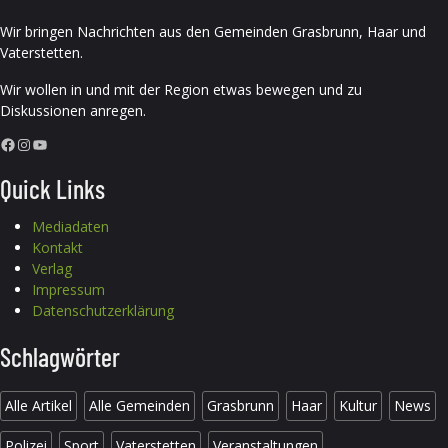
Wir bringen Nachrichten aus den Gemeinden Grasbrunn, Haar und
Vaterstetten.
Wir wollen in und mit der Region etwas bewegen und zu
Diskussionen anregen.
Facebook
Instagram
YouTube
Quick Links
Mediadaten
Kontakt
Verlag
Impressum
Datenschutzerklärung
Schlagwörter
Alle Artikel
Alle Gemeinden
Grasbrunn
Haar
Kultur
News
Polizei
Sport
Vaterstetten
Veranstaltungen