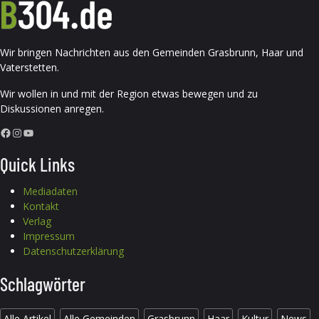
Wir bringen Nachrichten aus den Gemeinden Grasbrunn, Haar und
Vaterstetten.
Wir wollen in und mit der Region etwas bewegen und zu
Diskussionen anregen.
Facebook
Instagram
YouTube
Quick Links
Mediadaten
Kontakt
Verlag
Impressum
Datenschutzerklärung
Schlagwörter
Alle Artikel
Alle Gemeinden
Grasbrunn
Haar
Kultur
News