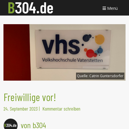
Menü
Quelle:
Catrin Guntersdorfer
Freiwillige vor!
24. September 2023
|
Kommentar schreiben
von b304