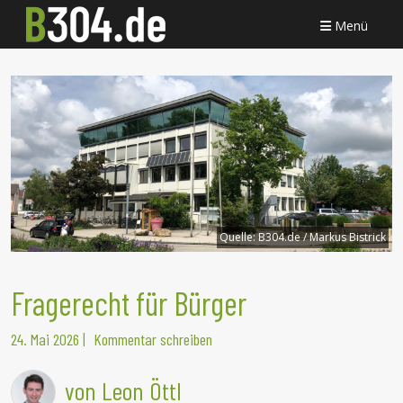
Menü
Quelle:
B304.de / Markus Bistrick
Fragerecht für Bürger
24. Mai 2026
|
Kommentar schreiben
von Leon Öttl