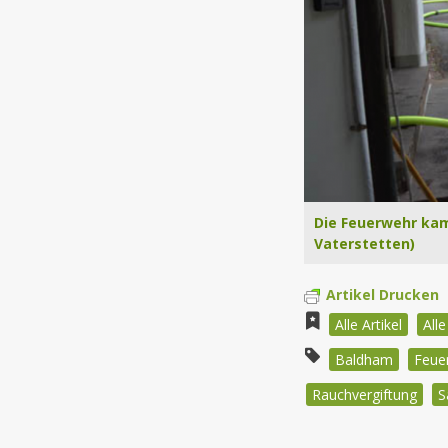
Die Feuerwehr kam
Vaterstetten)
Artikel Drucken
Alle Artikel
All
Baldham
Feue
Rauchvergiftung
S