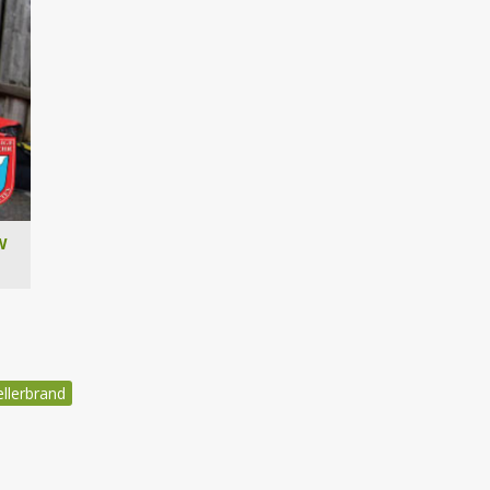
W
ellerbrand