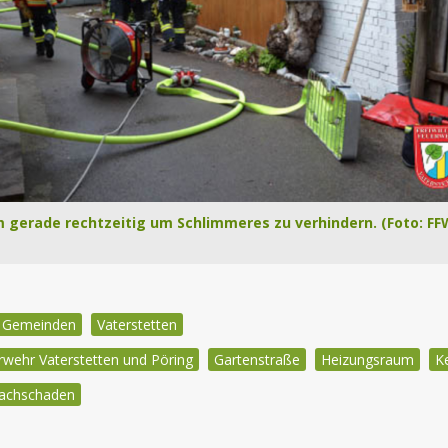
 gerade rechtzeitig um Schlimmeres zu verhindern. (Foto: FF
e Gemeinden
Vaterstetten
rwehr Vaterstetten und Pöring
Gartenstraße
Heizungsraum
K
achschaden