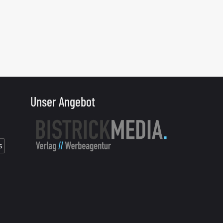
Unser Angebot
s