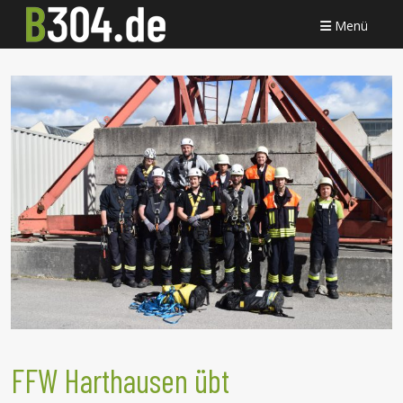
Menü
FFW Harthausen übt