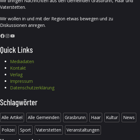
Wir bringen Nachrichten aus den Gemeinden Grasbrunn, Haar und
Vaterstetten.
Wir wollen in und mit der Region etwas bewegen und zu
Diskussionen anregen.
Facebook
Instagram
YouTube
Quick Links
Mediadaten
Kontakt
Verlag
Impressum
Datenschutzerklärung
Schlagwörter
Alle Artikel
Alle Gemeinden
Grasbrunn
Haar
Kultur
News
Polizei
Sport
Vaterstetten
Veranstaltungen