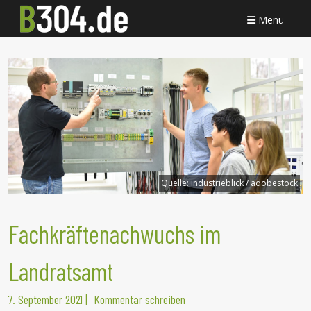
Menü
Quelle:
industrieblick / adobestock
Fachkräftenachwuchs im
Landratsamt
7. September 2021
|
Kommentar schreiben