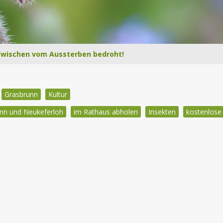
nzwischen vom Aussterben bedroht!
Grasbrunn
Kultur
nn und Neukeferloh
im Rathaus abholen
Insekten
kostenlose
igation