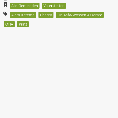
Alle Gemeinden
Vaterstetten
Alem Katema
Charity
Dr. Asfa-Wossen Asserate
OHA
Prinz
Beitragsnavigation