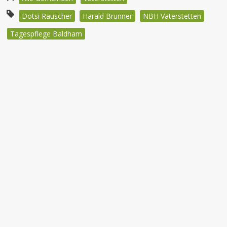
Dotsi Rauscher
Harald Brunner
NBH Vaterstetten
Tagespflege Baldham
Beitragsnavigation