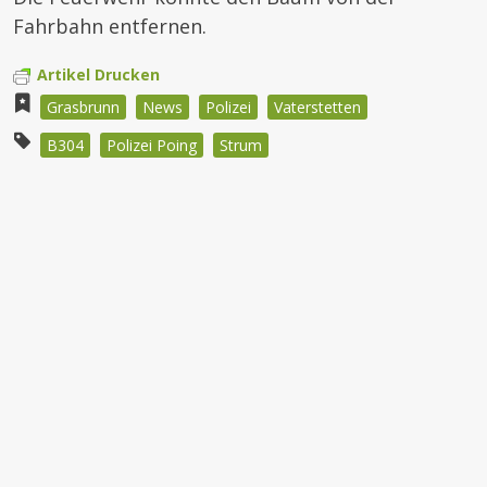
Fahrbahn entfernen.
Artikel Drucken
Grasbrunn
News
Polizei
Vaterstetten
B304
Polizei Poing
Strum
Beitragsnavigation