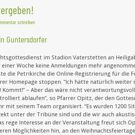
 vergeben!
mmentar schreiben
in Guntersdorfer
htsgottesdienst im Stadion Vaterstetten an Heilig
er einer Woche keine Anmeldungen mehr angenomme
e die Petrikirche die Online-Registrierung für die F
rer Homepage stoppen. “Ich hätte natürlich weiter
Kommt!” – Aber das wäre nicht verantwortungsvoll 
trolliert ablaufen”, so Pfarrer Opitz, der den Gottes
hr mit seinem Team organisiert. “Es wurden 1200 Si
rekt unter der Tribüne sind und die wir auch akusti
s rege Interesse an der Veranstaltung freut sich Op
eren Möglichkeiten hin, an den Weihnachtsfeiertag