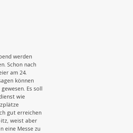
abend werden
n. Schon nach
eier am 24.
 sagen können
gewesen. Es soll
dienst wie
tzplätze
sch gut erreichen
itz, weist aber
en eine Messe zu