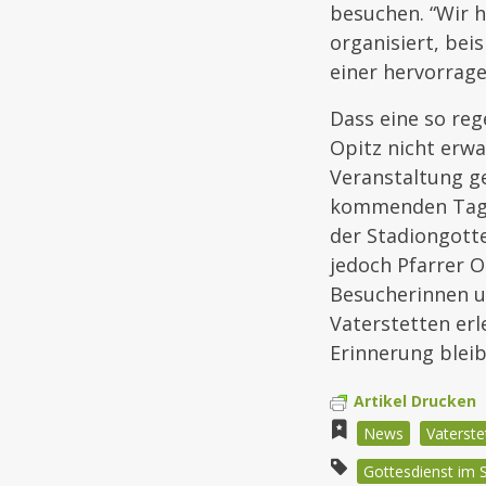
besuchen. “Wir h
organisiert, be
einer hervorrag
Dass eine so re
Opitz nicht erwa
Veranstaltung ge
kommenden Tagen
der Stadiongotte
jedoch Pfarrer O
Besucherinnen u
Vaterstetten erl
Erinnerung bleib
Artikel Drucken
News
Vaterste
Gottesdienst im 