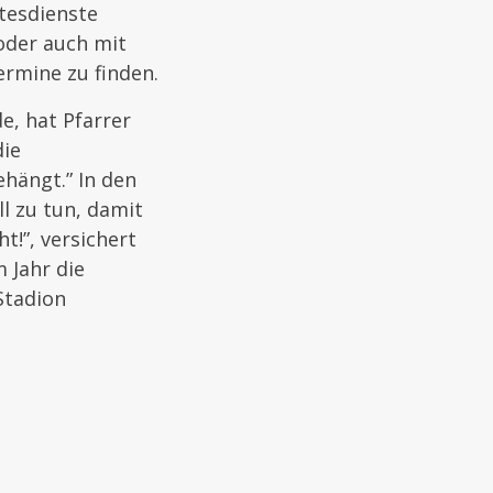
ttesdienste
oder auch mit
ermine zu finden.
e, hat Pfarrer
die
ehängt.” In den
l zu tun, damit
t!”, versichert
 Jahr die
Stadion