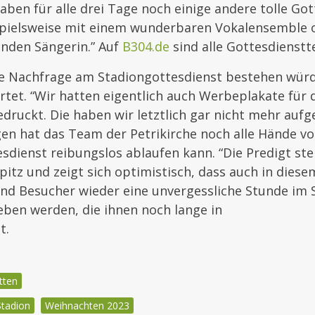
aben für alle drei Tage noch einige andere tolle Go
ispielsweise mit einem wunderbaren Vokalensemble 
enden Sängerin.” Auf
B304.de
sind alle Gottesdienstt
ge Nachfrage am Stadiongottesdienst bestehen würd
rtet. “Wir hatten eigentlich auch Werbeplakate für 
druckt. Die haben wir letztlich gar nicht mehr aufg
 hat das Team der Petrikirche noch alle Hände vol
sdienst reibungslos ablaufen kann. “Die Predigt steh
pitz und zeigt sich optimistisch, dass auch in diesem
nd Besucher wieder eine unvergessliche Stunde im 
eben werden, die ihnen noch lange in
t.
tten
Stadion
Weihnachten 2023