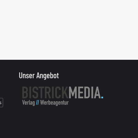
Unser Angebot
s