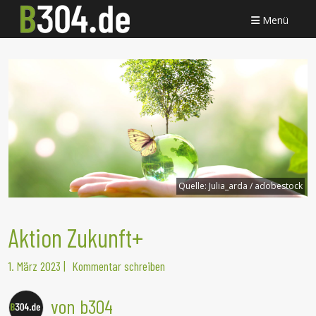
Menü
Quelle:
Julia_arda / adobestock
Aktion Zukunft+
1. März 2023
|
Kommentar schreiben
von b304