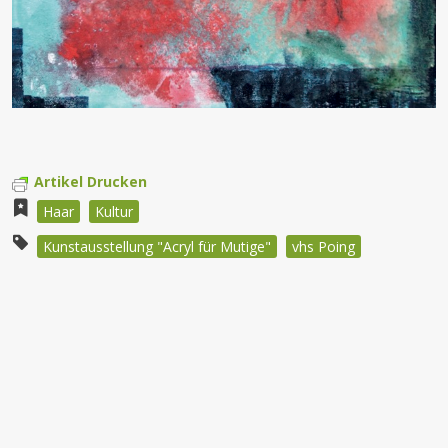
Artikel Drucken
Haar
Kultur
Kunstausstellung "Acryl für Mutige"
vhs Poing
Beitragsnavigation