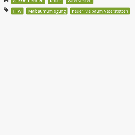
Alle Gemeinden
Kultur
Vaterstetten
FFW
Maibaumumlegung
neuer Maibaum Vaterstetten
Beitragsnavigation