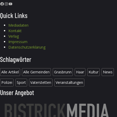
Facebook
Instagram
YouTube
Quick Links
Mediadaten
Kontakt
Verlag
Impressum
Datenschutzerklärung
Schlagwörter
Alle Artikel
Alle Gemeinden
Grasbrunn
Haar
Kultur
News
Polizei
Sport
Vaterstetten
Veranstaltungen
Unser Angebot