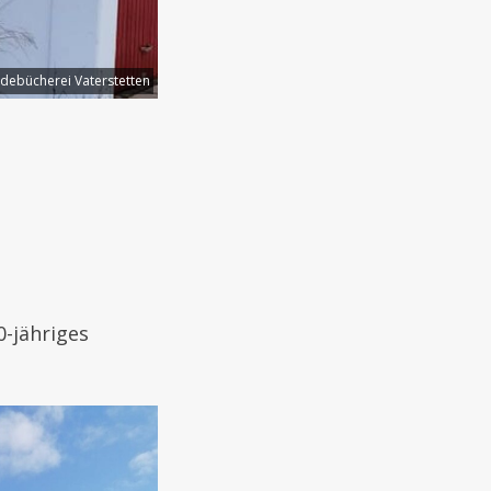
ebücherei Vaterstetten
-jähriges