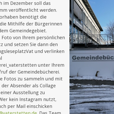
ch im Dezember soll das
m veröffentlicht werden.
Vorhaben benötigt die
die Mithilfe der Bürgerinnen
 dem Gemeindegebiet.
n Foto von Ihrem persönlichen
tz und setzen Sie dann den
ngsleseplatzVat und verlinken
l
ei_vaterstetten unter Ihrem
ufruf der Gemeindebücherei.
die Fotos zu sammeln und mit
der Absender als Collage
einer Ausstellung zu
 Wer kein Instagram nutzt,
ch per Mail einschicken
@vaterstetten.de
. Das Team