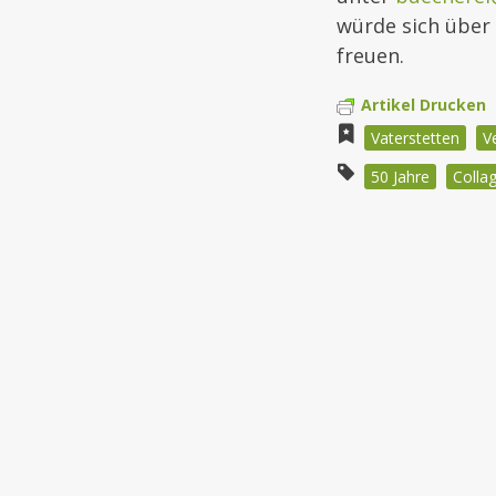
würde sich über
freuen.
Artikel Drucken
Vaterstetten
V
50 Jahre
Colla
Beitragsnav