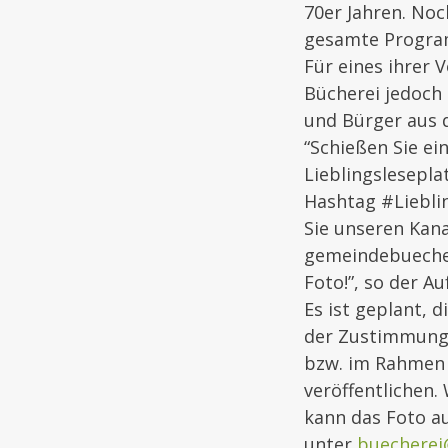
70er Jahren. No
gesamte Program
Für eines ihrer 
Bücherei jedoch 
und Bürger aus
“
Schießen Sie ei
Lieblingslesepla
Hashtag #Liebli
Sie unseren Kana
gemeindebuecher
Foto!”, so der A
Es ist geplant, 
der Zustimmung 
bzw. im Rahmen 
veröffentlichen.
kann das Foto au
unter
buecherei