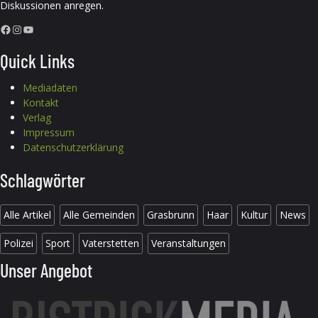
Diskussionen anregen.
Facebook
Instagram
YouTube
Quick Links
Mediadaten
Kontakt
Verlag
Impressum
Datenschutzerklärung
Schlagwörter
Alle Artikel
Alle Gemeinden
Grasbrunn
Haar
Kultur
News
Polizei
Sport
Vaterstetten
Veranstaltungen
Unser Angebot