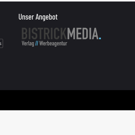
Unser Angebot
s