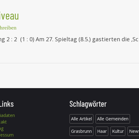
iveau
hreiben
 2 : 2 (1 : 0) Am 27. Spieltag (8.5.) gastierten di
Links
Schlagwörter
iadaten
Alle Artikel
Alle Gemeinden
takt
ag
Grasbrunn
Haar
Kultur
New
ressum