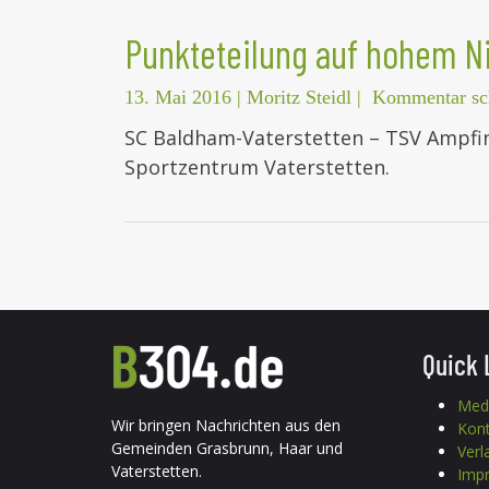
Punkteteilung auf hohem N
13. Mai 2016
|
Moritz Steidl
|
Kommentar sc
SC Baldham-Vaterstetten – TSV Ampfing
Sportzentrum Vaterstetten.
Quick 
Med
Wir bringen Nachrichten aus den
Kon
Gemeinden Grasbrunn, Haar und
Verl
Vaterstetten.
Imp