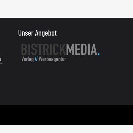
Unser Angebot
s