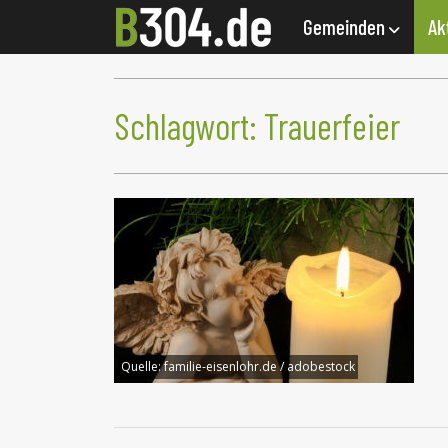
Gemeinden
Ak
Schlagwort:
Trauerfeier
Quelle:
familie-eisenlohr.de / adobestock